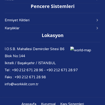
Pencere Sistemleri
Emniyet Kilitleri
Karşılıklar
Lokasyon
İ.O.S.B. Mahallesi Demirciler Sitesi B6
Blok No:144
İkitelli / Başakşehir / İSTANBUL
Tel : +90 212 671 28 96 - +90 212 671 28 97
Faks : +90 212 671 28 98
info@workkilit.com.tr
Anasayfa
Kurumsal
Kapı Sistemleri